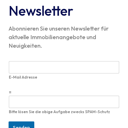
Newsletter
Abonnieren Sie unseren Newsletter für
aktuelle Immobilienangebote und
Neuigkeiten.
E
-
M
E-Mail Adresse
a
i
l
I
=
*
n
d
i
Bitte lösen Sie die obige Aufgabe zwecks SPAM-Schutz
v
i
d
Senden